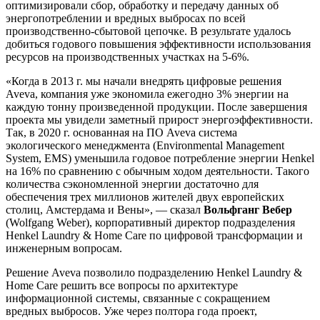
оптимизировали сбор, обработку и передачу данных об
энергопотреблении и вредных выбросах по всей
производственно-сбытовой цепочке. В результате удалось
добиться годового повышения эффективности использования
ресурсов на производственных участках на 5-6%.
«Когда в 2013 г. мы начали внедрять цифровые решения
Aveva, компания уже экономила ежегодно 3% энергии на
каждую тонну произведенной продукции. После завершения
проекта мы увидели заметный прирост энергоэффективности.
Так, в 2020 г. основанная на ПО Aveva система
экологического менеджмента (Environmental Management
System, EMS) уменьшила годовое потребление энергии Henkel
на 16% по сравнению с обычным ходом деятельности. Такого
количества сэкономленной энергии достаточно для
обеспечения трех миллионов жителей двух европейских
столиц, Амстердама и Вены», — сказал
Вольфганг Вебер
(Wolfgang Weber), корпоративный директор подразделения
Henkel Laundry & Home Care по цифровой трансформации и
инженерным вопросам.
Решение Aveva позволило подразделению Henkel Laundry &
Home Care решить все вопросы по архитектуре
информационной системы, связанные с сокращением
вредных выбросов. Уже через полтора года проект,